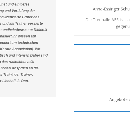
nst und ein tiefes
Anna-Essinger Schul
ung und Vertiefung der
ind lizenzierte Prüfer des
Die Turnhalle AES ist ca
und als Trainer versierte
gegenü
esundheitsbewusste Didaktik
basiert ihr Wissen auf
rientiert am technischen
Karate Association).
Wir
tisch und intensiv. Dabei sind
n das rücksichtsvolle
n hohen Anspruch an die
s Trainings. Trainer:
 Linnhoff, 2. Dan.
Angebote a