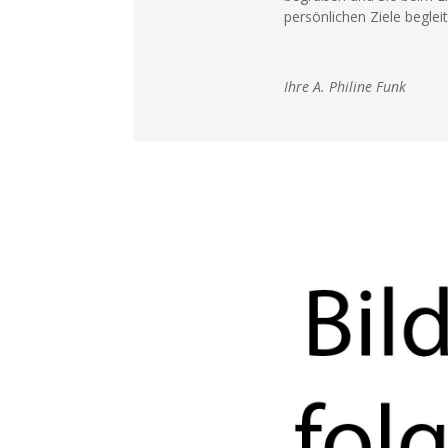
persönlichen Ziele beglei
Ihre A. Philine Funk