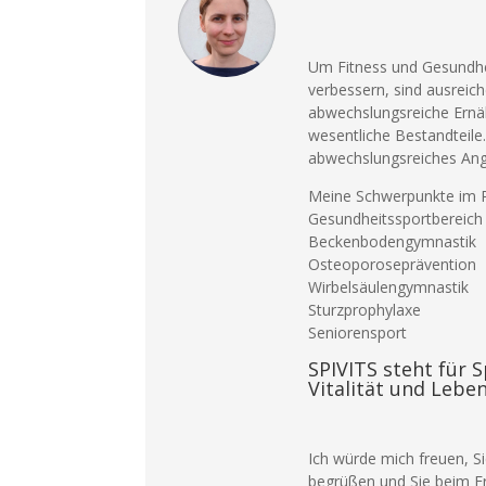
Um Fitness und Gesundhe
verbessern, sind ausrei
abwechslungsreiche Ern
wesentliche Bestandteile.
abwechslungsreiches Ange
Meine Schwerpunkte im P
Gesundheitssportbereich 
Beckenbodengymnastik
Osteoporoseprävention
Wirbelsäulengymnastik
Sturzprophylaxe
Seniorensport
SPIVITS steht für S
Vitalität und Lebe
Ich würde mich freuen, S
begrüßen und Sie beim Er